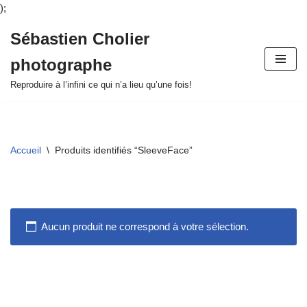
);
Sébastien Cholier
Aller
photographe
au
contenu
Reproduire à l’infini ce qui n’a lieu qu’une fois!
Accueil
\
Produits identifiés “SleeveFace”
Aucun produit ne correspond à votre sélection.