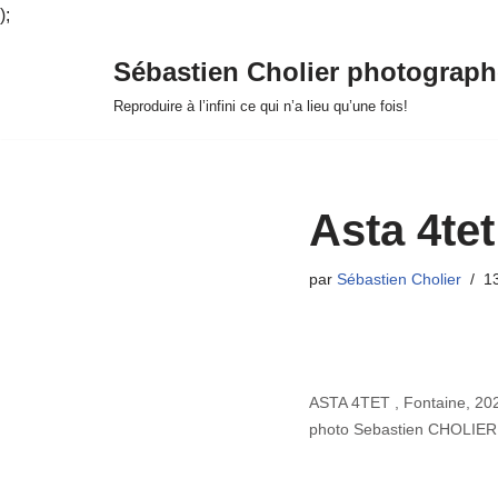
);
Sébastien Cholier photograph
Aller
Reproduire à l’infini ce qui n’a lieu qu’une fois!
au
contenu
Asta 4tet
par
Sébastien Cholier
1
ASTA 4TET , Fontaine, 202
photo Sebastien CHOLIER