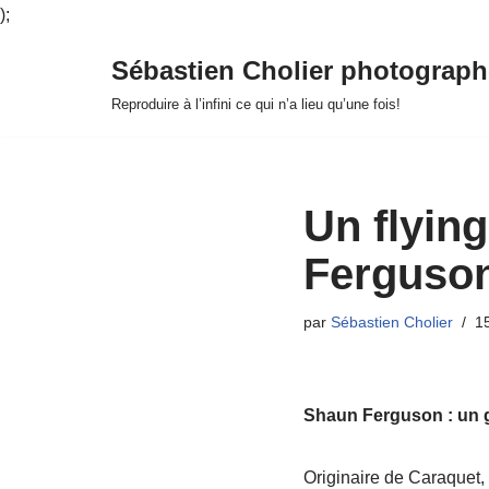
);
Sébastien Cholier photograph
Aller
Reproduire à l’infini ce qui n’a lieu qu’une fois!
au
contenu
Un flyin
Ferguso
par
Sébastien Cholier
1
Shaun Ferguson : un g
Originaire de Caraquet, 