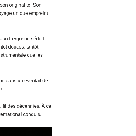
son originalité. Son
 voyage unique empreint
haun Ferguson séduit
tôt douces, tantôt
nstrumentale que les
ion dans un éventail de
n.
 fil des décennies. À ce
ternational conquis.