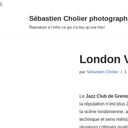
);
Sébastien Cholier photograph
Aller
Reproduire à l’infini ce qui n’a lieu qu’une fois!
au
contenu
London 
par
Sébastien Cholier
1 
Le
Jazz Club de Greno
la réputation n’est plus à
la scène londonienne, a c
technique et sens mélod
plusieurs critiques quali