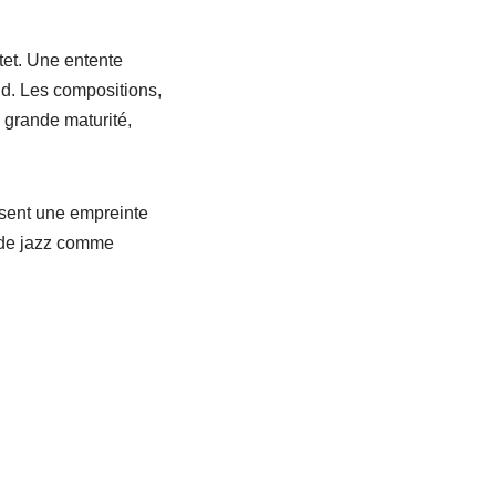
tet. Une entente
nd. Les compositions,
e grande maturité,
ssent une empreinte
t de jazz comme