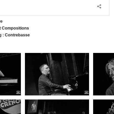
re
et Compositions
g : Contrebasse