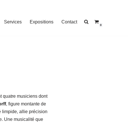
Services
Expositions
Contact
0
nt quatre musiciens dont
rff
, figure montante de
 limpide, allie précision
e. Une musicalité que