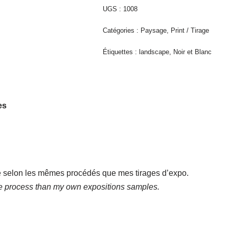
UGS :
1008
Catégories :
Paysage
,
Print / Tirage
Étiquettes :
landscape
,
Noir et Blanc
es
tué selon les mêmes procédés que mes tirages d’expo.
me process than my own expositions samples.