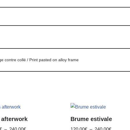
age contre collé / Print pasted on alloy frame
 afterwork
Brume estivale
€
–
240,00
€
120,00
€
–
240,00
€