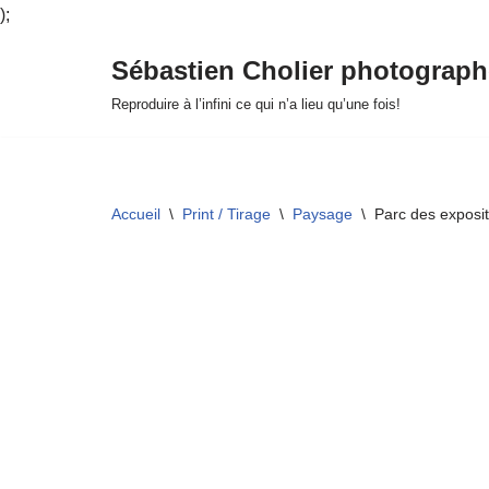
);
Sébastien Cholier photograph
Aller
Reproduire à l’infini ce qui n’a lieu qu’une fois!
au
contenu
Accueil
\
Print / Tirage
\
Paysage
\
Parc des exposi