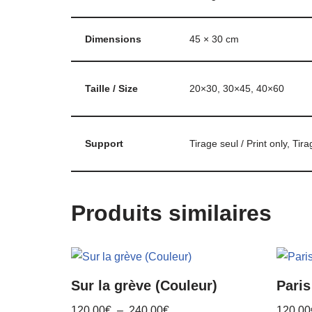
Dimensions
45 × 30 cm
Taille / Size
20×30, 30×45, 40×60
Support
Tirage seul / Print only, Tir
Produits similaires
Sur la grève (Couleur)
Paris
120,00
€
–
240,00
€
120,00