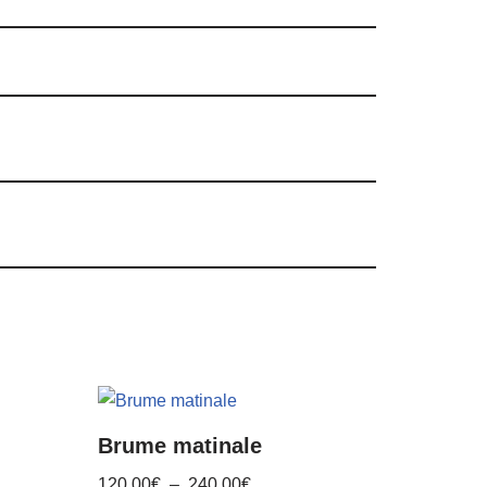
Brume matinale
120,00
€
–
240,00
€