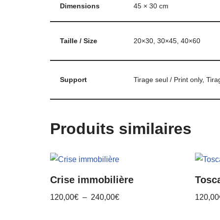
Dimensions
45 × 30 cm
Taille / Size
20×30, 30×45, 40×60
Support
Tirage seul / Print only, Tir
Produits similaires
Crise immobilière
Tosca
120,00
€
–
240,00
€
120,00