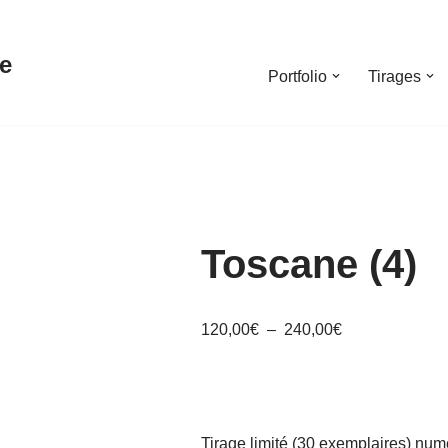
e
Portfolio
Tirages
Toscane (4)
120,00
€
–
240,00
€
Tirage limité (30 exemplaires) numér