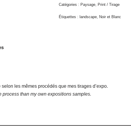
Catégories :
Paysage
,
Print / Tirage
Étiquettes :
landscape
,
Noir et Blanc
es
tué selon les mêmes procédés que mes tirages d’expo.
me process than my own expositions samples.