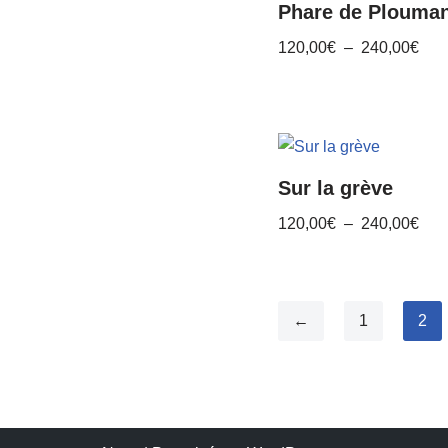
Phare de Plouma
120,00
€
–
240,00
€
Sur la grève
120,00
€
–
240,00
€
←
1
2