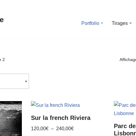
e
Portfolio
Tirages
e 2
Affichag
Sur la french Riviera
Parc de
120,00
€
–
240,00
€
Lisbon