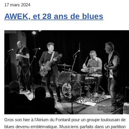
17 mars 2024
AWEK, et 28 ans de blues
Gros son hier à l’Atrium du Fontanil pour un groupe toulousain de
blues devenu emblématique. Musiciens parfaits dans un partition