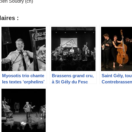
ien Soudry (ch)
aires :
Myosotis trio chante
Brassens grand cru,
Saint Gély, tou
les textes ‘orphelins’
à St Gély du Fesc
Contrebrasse
de Georges
Brassens