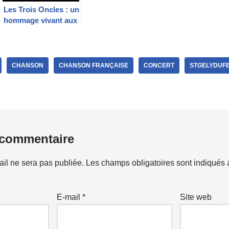
Les Trois Oncles : un
hommage vivant aux
trésors cachés de
Brassens
CHANSON
CHANSON FRANÇAISE
CONCERT
STGELYDUF
 commentaire
il ne sera pas publiée.
Les champs obligatoires sont indiqués
E-mail
*
Site web