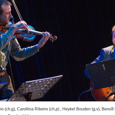
 (ch,g), Carollina Ribeiro (ch,p) , Heykel Bouden (g,v), Benoît M