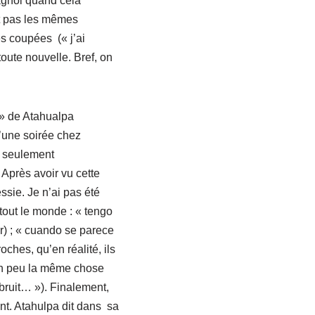
pagnol quand cela
nt pas les mêmes
es coupées (« j’ai
oute nouvelle. Bref, on
 » de Atahualpa
d’une soirée chez
, seulement
Après avoir vu cette
sie. Je n’ai pas été
tout le monde : « tengo
r) ; « cuando se parece
ches, qu’en réalité, ils
un peu la même chose
 bruit… »). Finalement,
nt. Atahulpa dit dans sa