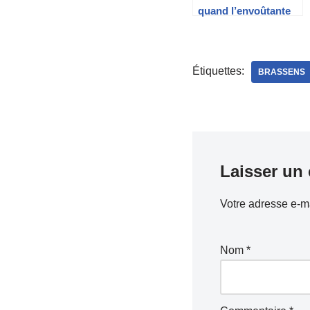
quand l’envoûtante
accordéoniste de la
Butte aux Cailles
débarque à
l’Argentière…..
Étiquettes:
BRASSENS
Laisser un
Votre adresse e-ma
Nom
*