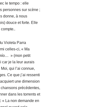
ec le tempo : elle
urs personnes sur scène ;
ous donne, à nous
s) douce et forte. Elle
s compte..
du Violeta Parra
mi celles-ci, « Ma
 mío… » (mon petit
car je la leur aurais
 Moi, qui l’ai connue,
es. Ce que j’ai ressenti
ut acquiert une dimension
es chansons précédentes,
nner dans les torrents et
vec « La non demande en