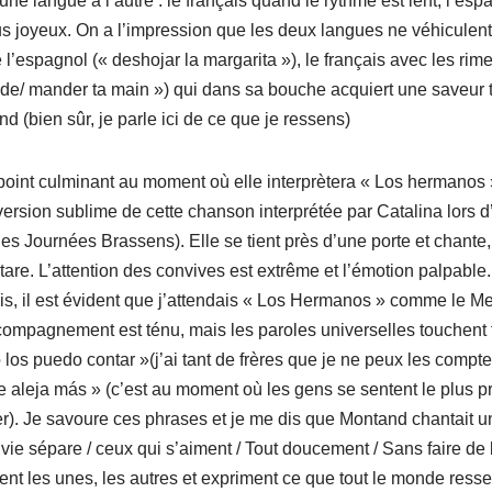
une langue à l’autre : le français quand le rythme est lent, l’es
lus joyeux. On a l’impression que les deux langues ne véhicule
l’espagnol (« deshojar la margarita »), le français avec les rim
 de/ mander ta main ») qui dans sa bouche acquiert une saveur t
d (bien sûr, je parle ici de ce que je ressens)
 point culminant au moment où elle interprètera « Los hermanos
version sublime de cette chanson interprétée par Catalina lors 
es Journées Brassens). Elle se tient près d’une porte et chante
e. L’attention des convives est extrême et l’émotion palpable. 
s, il est évident que j’attendais « Los Hermanos » comme le Mes
ccompagnement est ténu, mais les paroles universelles touchent 
os puedo contar »(j’ai tant de frères que je ne peux les compte
aleja más » (c’est au moment où les gens se sentent le plus pro
r). Je savoure ces phrases et je me dis que Montand chantait 
a vie sépare / ceux qui s’aiment / Tout doucement / Sans faire de
nt les unes, les autres et expriment ce que tout le monde resse