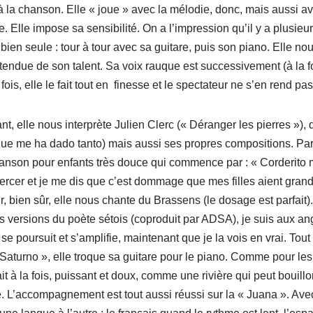
à la chanson. Elle « joue » avec la mélodie, donc, mais aussi av
re. Elle impose sa sensibilité. On a l’impression qu’il y a plusie
t bien seule : tour à tour avec sa guitare, puis son piano. Elle n
tendue de son talent. Sa voix rauque est successivement (à la foi
fois, elle le fait tout en finesse et le spectateur ne s’en rend pa
t, elle nous interprète Julien Clerc (« Déranger les pierres »), 
 que me ha dado tanto) mais aussi ses propres compositions. Par
chanson pour enfants très douce qui commence par : « Corderito
rcer et je me dis que c’est dommage que mes filles aient grandi 
r, bien sûr, elle nous chante du Brassens (le dosage est parfait).
 versions du poète sétois (coproduit par ADSA), je suis aux ang
 se poursuit et s’amplifie, maintenant que je la vois en vrai. To
Saturno », elle troque sa guitare pour le piano. Comme pour l
 à la fois, puissant et doux, comme une rivière qui peut bouillo
e. L’accompagnement est tout aussi réussi sur la « Juana ». A