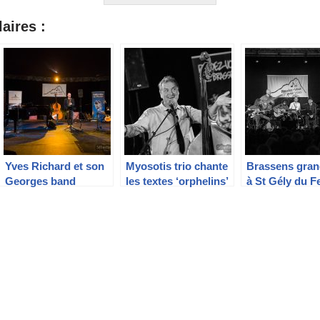
aires :
Yves Richard et son
Myosotis trio chante
Brassens gran
Georges band
les textes ‘orphelins’
à St Gély du F
de Georges
Brassens