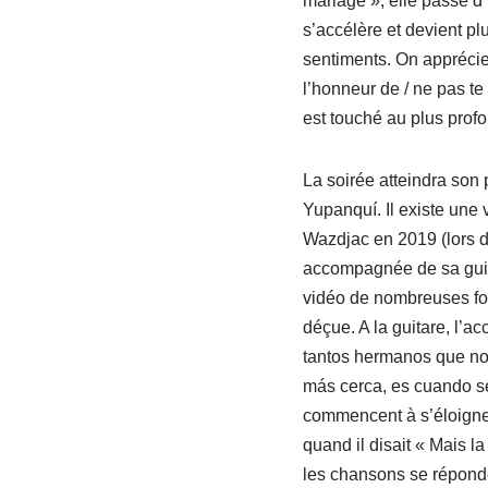
mariage », elle passe d’
s’accélère et devient p
sentiments. On apprécie 
l’honneur de / ne pas te
est touché au plus profon
La soirée atteindra son
Yupanquí. Il existe une 
Wazdjac en 2019 (lors d
accompagnée de sa guitar
vidéo de nombreuses foi
déçue. A la guitare, l’a
tantos hermanos que no l
más cerca, es cuando se 
commencent à s’éloigne
quand il disait « Mais l
les chansons se réponde