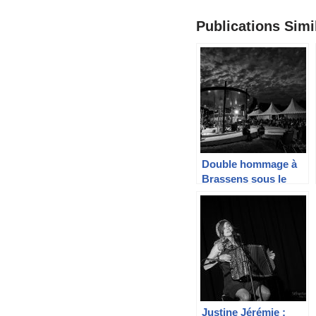
Publications Simil
Double hommage à
Brassens sous le
kiosque de
Charavines
Justine Jérémie :