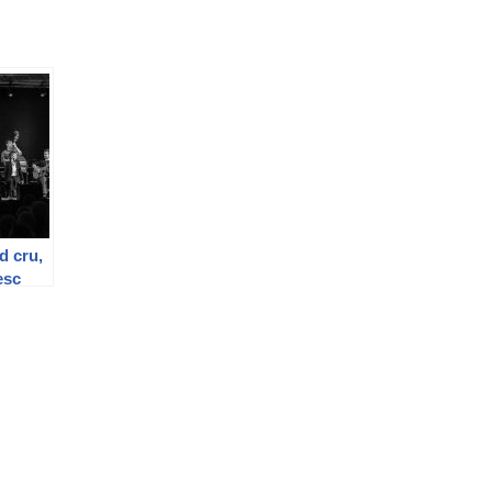
d cru,
esc