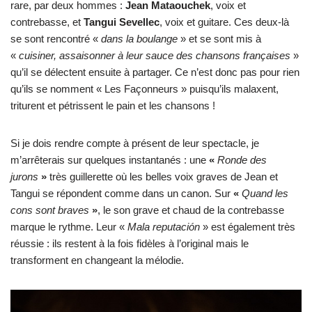
rare, par deux hommes :
Jean Mataouchek
, voix et
contrebasse, et
Tangui Sevellec
, voix et guitare. Ces deux-là
se sont rencontré «
dans la boulange
» et se sont mis à
«
cuisiner, assaisonner à leur sauce des chansons françaises
»
qu’il se délectent ensuite à partager. Ce n’est donc pas pour rien
qu’ils se nomment « Les Façonneurs » puisqu’ils malaxent,
triturent et pétrissent le pain et les chansons !
Si je dois rendre compte à présent de leur spectacle, je
m’arrêterais sur quelques instantanés : une
«
Ronde des
jurons
»
très guillerette où les belles voix graves de Jean et
Tangui se répondent comme dans un canon. Sur
«
Quand les
cons sont braves
»
, le son grave et chaud de la contrebasse
marque le rythme. Leur «
Mala reputación
» est également très
réussie : ils restent à la fois fidèles à l’original mais le
transforment en changeant la mélodie.