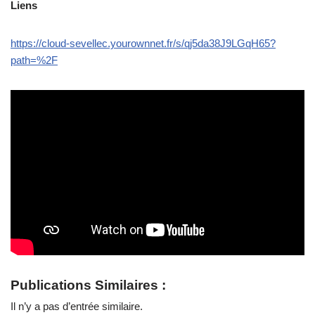
Liens
https://cloud-sevellec.yourownnet.fr/s/qj5da38J9LGqH65?
path=%2F
Publications Similaires :
Il n’y a pas d’entrée similaire.